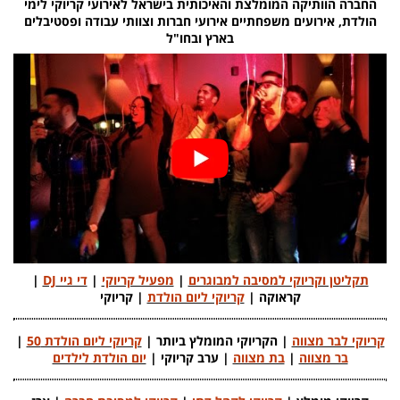
החברה הוותיקה המומלצת והאיכותית בישראל לאירועי קריוקי לימי
הולדת, אירועים משפחתיים אירועי חברות וצוותי עבודה ופסטיבלים
בארץ ובחו"ל
תקליטן וקריוקי למסיבה למבוגרים
|
מפעיל קריוקי
|
די גיי DJ
|
קראוקה |
קריוקי ליום הולדת
| קריוקי
קריוקי לבר מצווה
| הקריוקי המומלץ ביותר |
קריוקי ליום הולדת 50
|
בר מצווה
|
בת מצווה
| ערב קריוקי |
יום הולדת לילדים