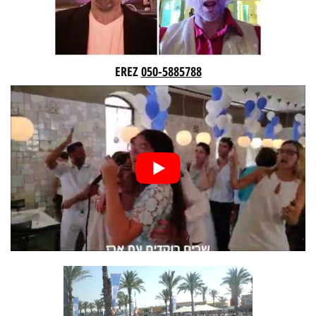
EREZ
050-5885788