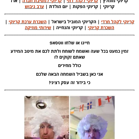
קריוקי מומלץ |
קריוקי לקהל דתי
|
קריוקי למסיבת חברה
| ארז
קריוקי | קריוקי הפקות | יום הולדת |
ערב גיבוש
קריוקי לקהל חרדי
| הקריוקי המוביל בישראל |
השכרת ערכת קריוקי
|
השכרת קריוקי
| קריוקי והנחייה |
שירותי מוזיקה
חייגו או שלחו ווטסאפ
זמין כמעט בכל שעה ואשמח לשוחח ולתת לכם את מיטב המידע
שאתם זקוקים לו
כולל מחירים
אני כאן בשביל השמחה הבאה שלכם
כי בידור זה עסק רציני!