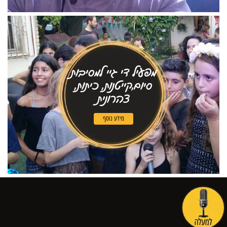
מפעיל די גיי למסיבות
סיום,קייטנות, כיתות,
צהרונית
מידע נוסף