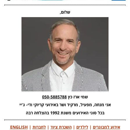
שלום,
שמי ארז כץ
050-5885788
אני מנחה, מפעיל, מרקיד ושר באירועי קריוקי ודי- ג'יי
בכל סוגי האירועים משנת 1992 בהצלחה רבה
אירוע למבוגרים
|
לילדים
|
השכרת ציוד
|
לחברות
|
ENGLISH