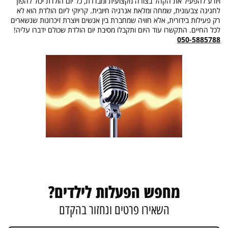
ויודע להפעיל את הקהל בצורה מקצועית ומבדרת, כל יום הולדת יכול להפוך
לחגיגה צבעונית, שמחה ומלאת אנרגיה חיובית. קריוקי ליום הולדת הוא לא
רק פעילות בידורית, אלא חוויה שמחברת בין אנשים ויוצרת זיכרונות שנשארים
לכל החיים. התקשרו עוד היום ותקבלו מסיבת יום הולדת שכולם ידברו עליה!
050-5885788
מחפש הפעלות לילדים?
השאירו פרטים ונחזור בהקדם