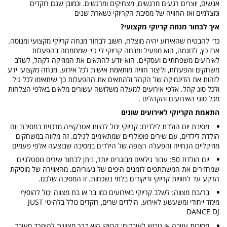
אנשים, יוצרים רגעים מרגשים, מצחיקים ומרגשים. וכמובן שגם רוקדים
ומצלמים ואז החוויה של מסיבת הקריוקי נשארת שנים
איך לבחור מנחה קריוקי מקצועי?
כדי להבטיח שהאירוע יהיה מוצלח, חשוב לבחור מנחה קריוקי מקצועי ומנוסה.
ארז כץ, לדוגמה, הוא מפעיל ומנחה קריוקי די ג'יי שמתמחה בהפעלות
לאירועים משפחתיים ועסקיים. הוא יודע להתאים את המוזיקה לקהל, לשלב
משחקים והפעלות, וליצור חוויה מותאמת אישית לכל אירוע. מנחה מקצועי ידע
לזהות את הדינמיקה של הקהל ולהתאים את ההפעלות כך שיתאימו לכל גיל
ולכל סוג קהל. אלפי אירועים למעלה משלושה עשורים מלאים באלפי הצלחות
מכל סוגי האירועים והקהלים .
התאמת הקריוקי לאירועים שונים
מסיבת יום הולדת לילדים: קריוקי יכול להיות אטרקציה מרכזית במסיבת יום
הולדת לילדים, עם שירים פופולריים שמתאימים לגילם. זה מלווה במשחקים
מוזיקליים הנחייה והפעלה רצופה של הילדים במסיבה שבוצעה אלפי פעמים
יום הולדת 50: עבור גילאים מבוגרים יותר, ניתן לבחור שירים נוסטלגיים
שמחזירים את המשתתפים לזמנים היפים של נעוריהם. מהאווירה של מוסיקת
הרקע עד לחוויות קריוקי וריקודים בלתי נשכחות. זו המסיבה שלכם.
בר/בת מצווה: לשלב קריוקי באירועים כמו בר או בת מצווה יכול להוסיף
מימד ייחודי ומשעשע לאירוע. הילדים שרים, רוקדים כולל בלהיטי JUST
DANCE DJ
מסיבות עזיבה או גיבוש לעובדים: קריוקי הוא דרך מצוינת להיפרד מעובד