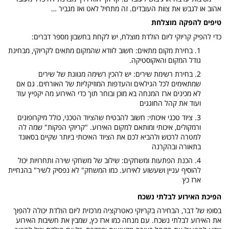
אהוב או לגבש את צוות העובדים. זה מתחיל לאט ואז מגביר …
טיפים להפקה מוצלחת
כדי להפיק קריוקי ליום הולדת מוצלח, יש לקחת בחשבון מספר דברים:
בחירת מקום מתאים: חשוב לוודא שהמקום מתאים לקריוקי, מבחינת
גודל המקום והאקוסטיקה.
בחירת רשימת שירים: יש להכין רשימה מגוונת של שירים
שמתאימים לכל הגילאים והעדפות המוזיקליות של האורחים. גם אם
לא מכינים ארז המנחה בא מוכן ובוחר תוך כדי האירוע מה יקפיץ עוד
ועוד את קהל החוגגים
ציוד טכני איכותי: חשוב להבטיח שהציוד הטכני, כולל מיקרופונים
ורמקולים, איכותי ומותאם למקום האירוע. "קריוקי הפקות" שמה לה
למטרה לרכוש ולהביא לכם את הציוד האיכותי ביותר שקיים בסאונד
בתאורה ובהקרנה
הכנת הפתעות ומשחקים: שילוב של משחקי שירה ותחרויות יכול
להוסיף עניין ושעשוע לאירוע. כמו המשחק" לא נפסיק לשיר" בהנחיית
ארז כץ
הפיכת האירוע לבלתי נשכח
בסופו של דבר, הבחירה בקריוקי כאטרקציה מרכזית ליום הולדת יכולה להפוך
את האירוע לבלתי נשכח. עם מנחה כמו ארז כץ, שמבין את חשיבות האירוע