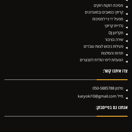
מסיבת רווקות רווקים
קריוקי בפאבים ובמועדונים
מפעיל די גיי למסיבות
גלריית קריוקי
תקליטן DJ
שירה בציבור
פעילות גיבוש לצוות עובדים
תודות והמלצות
הפעלות לימי הולדת למבוגרים
צרו איתנו קשר:
טלפון
050-5885788
מייל
karyoki10@gmail.com
אנחנו גם בפייסבוק:
Facebook