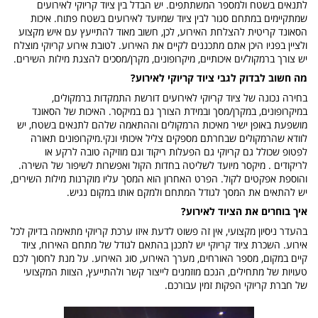
לתנאים בשטח ולמספר המשתתפים. יש הבדל בין ציוד קריוקי לאירועים
שמתקיימים במתחם סגור לבין ציוד שמיועד לאירועים בשטח פתוח. איכות
הסאונד קריטית להצלחת האירוע, לכן, חשוב מאוד להתייעץ עם איש מקצוע
ולציין בפניו היכן אתם מתכננים לקיים את האירוע. לטובת אירוע קריוקי מוצלח
יש צורך ברמקול/ים איכותיים, מיקרופונים, מקרן/מסכים להצגת מילות השירים.
מה חשוב לבדוק לגבי ציוד קריוקי לאירוע?
בחירה נכונה של ציוד קריוקי לאירועים דורשת התמקדות ברמקולים,
במיקרופונים, במקרן/מסך ובמידת הצורך גם במיקסר. האיכות של הסאונד
מושפעת באופן ישיר מאיכות הרמקולים וההתאמה שלהם לתנאים בשטח, יש
לוודא שהרמקולים שבחרתם מספקים צליל איכותי ונקי.מיקרופונים תאורה
לפטופ שכולל גם קריוקי גם הפעלות ריקוד וגם מוזיקה טובה לרקע או
לריקודים . מיקסר מיועד לשליטה בחדות הקול ואפשרות לשיפור של השירה.
והוספת אפקטים לקול. הפרט האחרון הוא המסך עליו מוקרנות מילות השירים,
יש להתאים את המסך לגודל המתחם ולמקם אותו במקום נגיש.
איך בוחרים את הציוד לאירוע?
בהעדר ניסיון מקצועי, אין זה פשוט לדעת איזו ערכת קריוקי מתאימה בדיוק לכל
אירוע. השכרת ציוד קריוקי יש לתכנן בהתאם לגודל של מתחם האירוח, ציוד
קיים במקום, מספר האורחים, מערך האירוע, סוג האירוע. על מנת לחסוך לכם
טעויות של מתחילים, הנכם מוזמנים לייצור קשר ולהתייעץ, הצוות המקצועי
של חברת קריוקי הפקות זמין עבורכם.