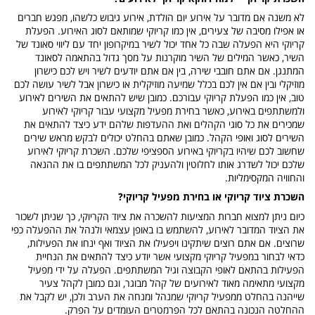
לא משנה אם מדובר על אירוע יום הולדת, אירוע גיבוש כלשהו, מפגש חברים
או אפילו מסיבה של צעירים, אין כמו קריוקי שמותאם לסוג האירוע. הפעלת
קריוקי היא הפעלה שבה כל אחד יכול לשיר במיקרופון יחד עם ליווי סאונד של
השיר, כאשר המילים של השיר מוקרנות על מסך גדול בהתאמה לסאונד
המתנגן. אם אתם חובבי שירה, בין אם אתם יודעים לשיר ויש לכם כישרון
מוזיקלי ובין אם אין לכם בכלל שמיעה מוזיקלית או כישרון אבל לשיר עושה לכם
טוב, אין כמו הפעלת קריוקי עבורכם. כמובן שיש להתאים את השירים לאירוע
ולמשתתפים באירוע, כאשר בחירת מפעיל מקצועי עבור קריוקי לאירוע
שמכירים את כל סוגי הקהלים ואת ההעדפות שלהם ידע כיצד להתאים את
השירים לסוג ואופי הקהל. כמובן שאתם בהחלט יכולים לבקש מראש שירים
שחשוב לכם שיהיו בקריוקי באירוע הספציפי שלכם. השכרת קריוקי לאירוע
שלכם יכול לשדרג אותו לחלוטין ולהעניק לכל המשתתפים בו את ההנאה
והחוויה המקסימליות.
השכרת ציוד קריוקי או בחירת מפעיל קריוקי?
כיום ניתן למצוא חברות המציעות להשכרה את ציוד הקריוקי, כך שניתן לשכור
את הציוד המדובר לאירוע, להשתמש בו באופן עצמאי ולנהל את ההפעלה כפי
שרוצים. אם אתם רוצים שיתקינו ויפעילו את הציוד ואף ינחו את הפעילות,
כדאי לבחור במפעיל קריוקי מקצועי אשר יודע כיצד להתאים את הנחיית
הפעילות בהתאם לאופי הקבוצה וגיל המשתתפים. הפעלה על ידי מפעיל
מקצועי מתאימה מאוד לאירועים של קהל מבוגר, וגם כמובן לקהל צעיר
שייהנה בהחלט ממפעיל קריוקי שמנהל ומנחה את הערב ולכן, יש לקבל את
ההחלטה הנכונה בהתאם לכל הפרמטרים העומדים על הפרק.