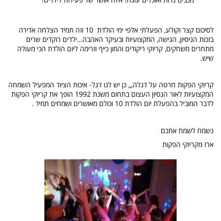
לסיכום קצר וקולע, הפעלתי אלפי ימי הולדת 10 וזה תמיד הצלחה אדירה
בזכות הניסיון, הגישה, המקצועיות ובעיקר האהבה…ילדים רוקדים שרים
מתחרים משחקים, קריוקי ריקודים והמון כייף וזרימה ליום הולדת הכי מעולה
שיש.
קריוקי הפקות חרטה על דגלה,,, כן יש לנו דגל- איכות הציוד המפעיל השמחה
המקצועיות לאור הנסיון העצום בתחום משנת 1992 הופך את קריוקי הפקות
לדבר המוביל בהפעלת יום הולדת 10 וכולם מאושרים ושמחים תמיד .
נשמח לשמח אתכם
ארז מקריוקי הפקות