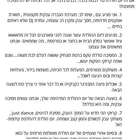
אם זה יום הולדת 10 לבנות בלבד, לבנים בלבד או, לכל הכיתה יש לנו מסיבה
מפוצצת!
אני מגיע עם , שימו לב: מערכת הגברה ענקית מקצועית , תאורת
אפקטים מדהימה, מסך ענק ומקרן רב עוצמה, עמדת DJ שלא ראיתם
בחיים …
מגיעים ליום ההולדת עשר שעה לפני ומארגנים הכל זה מלאאאא
ציוד ואפשר בסלון הבית או בחצר או במרפסת , מה שמתאים- אנחנו
מתאימים את עצמנו
המסיבה כוללת טקס ברכות מצחיק ששווה לצלם לבת מצווה….שגם
אותה קריוקי הפקות יעשו…
משחקים מטורפים, הפעלות לכל הכיתה, משימות בידור, פעילויות
קצרות ובום הגענו לאוכל…
אוכלים פיצה המבורגר נקניקייה או כל דבר אחר כי צריך כוח לשעה
הבאה
בשעה הבאה של יום ההולדת המדהימה שלך, אנחנו עושים מסיבה
ענקית, ומה היא כוללת?
קריוקי הכי חדש על המסך הענק, מסיבת להיטים, just dance ,
משחקי ענק לכוווולם והמון קצב ושמחה. יום הולדת להחלפת קידומת-
לא?
ובסיום אחרי שעתיים של יום הולדת מושלמת מרימים על כסא
מכבים נרות ואוכלים עוגה! איזה אושר של פעילות לילדים!